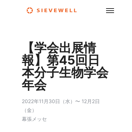
【学会出展情
報】第45回日
本分子生物学会
年会
2022年11月30日（水）〜 12月2日
（金）
幕張メッセ