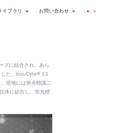
ライブラリ
お問い合わせ
ビーズに結合され、あら
IncuCyte® S3
した。培地には蛍光標識二
用抗体に結合し、蛍光標